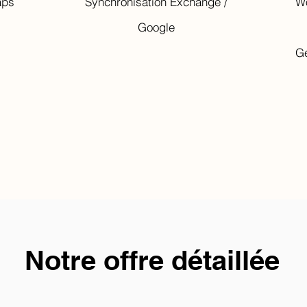
aps
Synchronisation Exchange /
Wo
Google
Gé
Notre offre détaillée