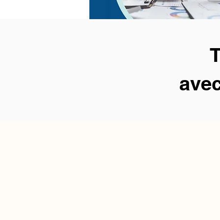
T
avec