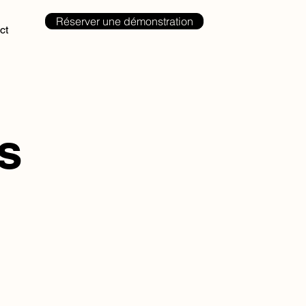
Réserver une démonstration
ct
tés
s