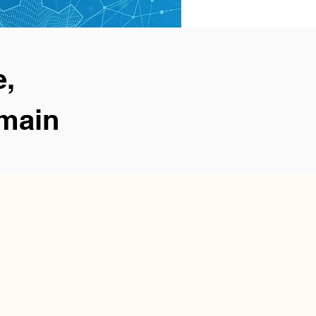
e,
 main